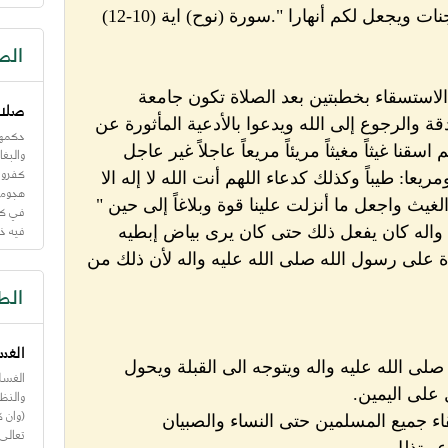
ويجعل لكم أنهارا ".سورة (نوح) اية (10-12)
الص
استسقاء بخطبتين بعد الصلاة تكون جامعة
صلاة
قة والرجوع إلى الله ويدعوا بالأدعية المأثورة عن
حكمها
سقنا غيثاً مغيثاً مريئاً مريعاً عاجلاً غير عاجل
والبغا
مريعا: طيباً وكذلك كدعاء اللهم أنت الله لا إله الا
هجوم ا
لغيث واجعل ما أنزلت علينا قوة وبلاغاً إلى حين "
في كل 
فيه خط
ه واله كان يفعل ذلك حتى كان يرى بياض إبطيه
ة على رسول الله صلى الله عليه واله لأن ذلك من
الط
الغس
 صلى الله عليه واله ويتوجه الى القبلة ويحول
الغسل 
على اليمين.
تعالى