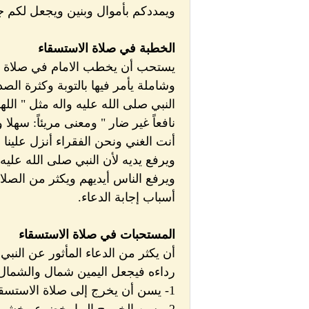
ويمددكم بأموال وبنين ويجعل لكم جنات 
الخطبة في صلاة الاستسقاء
يستحب أن يخطب الامام في صلاة ال
وشاملة يأمر فيها بالتوبة وكثرة الصد
النبي صلى الله عليه واله مثل " اللهم ا
نافعاً غير ضار " ومعنى مريئاً: سهلا و
أنت الغني ونحن الفقراء أنزل علينا ا
ويرفع يديه لأن النبي صلى الله علي
ويرفع الناس أيديهم ويكثر من الصلا
أسباب إجابة الدعاء.
المستحبات في صلاة الاستسقاء
أن يكثر من الدعاء المأثور عن النبي
رداءه فيجعل اليمين شمال والشمال 
1- يسن أن يخرج إلى صلاة الاستسقاء جميع المسلمين حتى النساء والصبيان