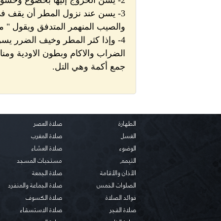
2- يسن الخروج إليها بخضوع وخشوع وتذلل.
3- يسن عند نزول المطر أن يقف في أوله ليصيبه منه ويقول اللهم صيباً نافعاً "
والصيب المنهمر المتدفق ويقول " م
4- وإذا كثر المطر وخيف الضرر يسن أ
الضراب والاكام وبطون الاودية ومنا
جمع أكمة وهي التل.
الطهارة
صلاة العصر
الغسل
صلاة المغرب
الوضوء
صلاة العشاء
التيمم
مستحبات المسجد
الأذان والأقامة
صلاة الجمعة
الصلوات الخمس
صلاة الجماعة والمنفرد
فوائد الصلاة
صلاة الكسوف
صلاة الفجر
صلاة الاستسقاء