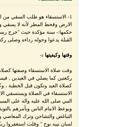
1- الاستسقاء هو طلب السقي من الله
الارض وقحط المطر لأنه لا يسقي ولا 
حكمها:- سنة مؤكدة حيث "خرج رسول
القبلة يدعوا وحوله رداءه وصلى ركعت
وقتها وكيفيتها :-
وقت صلاة الاستسقاء وصفتها كصلاة 
ركعتين كما يصلي في العيدين , فيس
كصلاة العيد وتكون قبل الخطبة ، وك
الاستسقاء في الصلاة ويستسقي الا
النبي صلى الله عليه واله على المنبر
ويوعظ الامام الناس ويأمرهم بالتوب
التباغض والتشاحن وترك المعاصي وتق
لسان نبيه نوح " وقلت استغفروا ربك