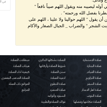
في ال
طرنا بفضل الله ورحمته" .
ن يقول " اللهم حوالينا ولا علينا ، اللهم على
بت الشجر " والضراب _ الجبال الصغار والآكام
صلاة الاستخارة
الصلاة بشكلها الدائري
مبطلات الصلاة
صلاة الجنازة
شروط الصلاة وأركانها
هيئات الصلاة
صلاة القيام
سنن الصلاة
كيفية اداء الصلاة
صلاة التراويح
ادعية الصلاة
الصلاة المذهب الجعفري
صلاة السفر
صلاة التطوع
المواقع ذات الصلة
صلاة اهل الاعذار
صلاة المنفرد
المراجع
صلاة الخوف
السجود وأنواعه
الصلاة مكانتها وفضلها
فوائد الصلاةوالطبية