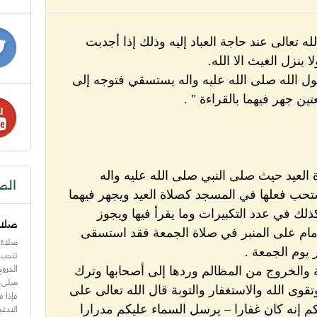
 تعالى عند حاجة العباد إليه وذلك إذا أجدبت
ينزل الغيث الا الله.
 الله صلى الله عليه واله يستسقي فتوجه إلى
ين جهر فيهما بالقراءة " .
العيد حيث صلى النبي صلى الله عليه واله
الص
تحب فعلها في المسجد كصلاة العيد ويجهر فيهما
ذلك في عدد التكبيرات وما يقرأ فيها ويجوز
صلاة
مام على المنبر في صلاة الجمعة فقد استسقى
صلاة 
 يوم الجمعة .
تندب 
الخرو
ة والخروج من المظالم وردها إلى أصحابها وترك
صلى ال
وى الله والاستغفار والتوبة قال الله تعالى على
فإذا 
الادعي
م إنه كان غفارا – يرسل السماء عليكم مدرارا