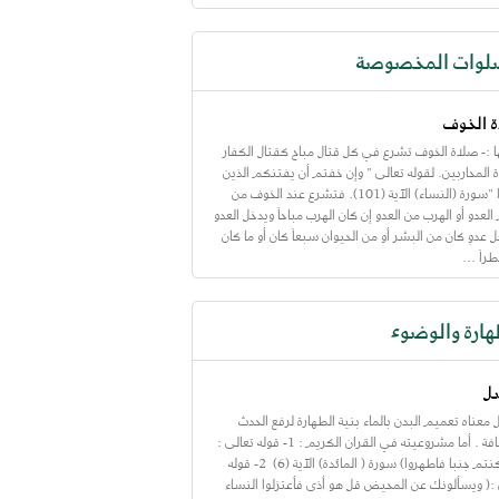
لوات المخصوصة
 الخوف
 :- صلاة الخوف تشرع في كل قتال مباح كقتال الكفار
ة المحاربين. لقوله تعالى " وإن خفتم أن يفتنكم الذين
كفروا "سورة (النساء) الآية (101). فتشرع عند الخوف من
لعدو أو الهرب من العدو إن كان الهرب مباحاً ويدخل العدو
عدوِ كان من البشر أو من الحيوان سبعاً كان أو ما كان
راً ...
هارة والوضوء
ل
معناه تعميم البدن بالماء بنية الطهارة لرفع الحدث
والنظافة . أما مشروعيته في القران الكريم : 1- قوله تعالى :
(وان كنتم جنبا فاطهروا) سورة ( المائدة) الآية (6) 2- قوله
 :( ويسألونك عن المحيض قل هو أذى فأعتزلوا النساء